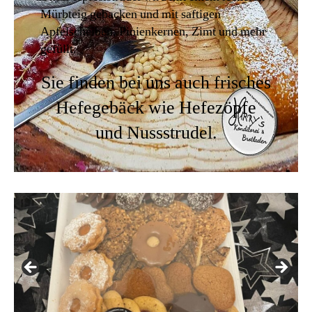
Mürbteig gebacken und mit saftigen
Apfelscheiben, Pinienkernen, Zimt und mehr
gefüllt.
Sie finden bei uns auch frisches
Hefegebäck wie Hefezöpfe
und Nussstrudel.