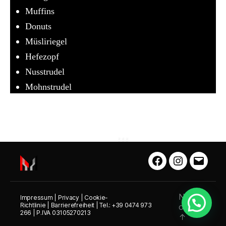
Muffins
Donuts
Müsliriegel
Hefezopf
Nusstrudel
Mohnstrudel
Facebook
Instagram
E-
Mail
Nach
Impressum
|
Privacy
|
Cookie-
Richtlinie
|
Barrierefreiheit
| Tel.: +39 0474 973
oben
266 |
P.IVA 03105270213
↑