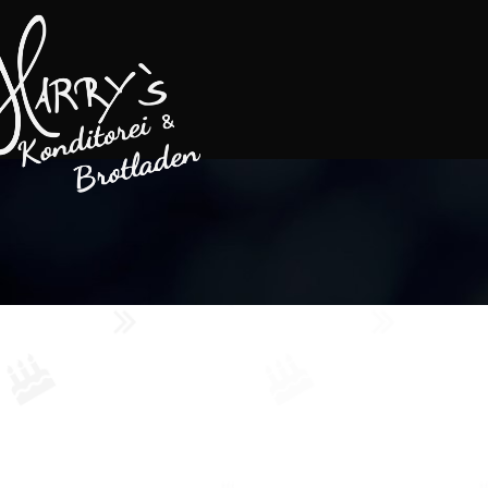
Harrys
Konditorei
&
Brotladen